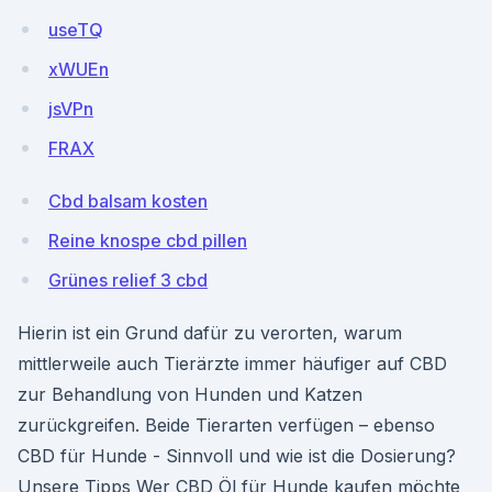
useTQ
xWUEn
jsVPn
FRAX
Cbd balsam kosten
Reine knospe cbd pillen
Grünes relief 3 cbd
Hierin ist ein Grund dafür zu verorten, warum
mittlerweile auch Tierärzte immer häufiger auf CBD
zur Behandlung von Hunden und Katzen
zurückgreifen. Beide Tierarten verfügen – ebenso
CBD für Hunde - Sinnvoll und wie ist die Dosierung?
Unsere Tipps Wer CBD Öl für Hunde kaufen möchte