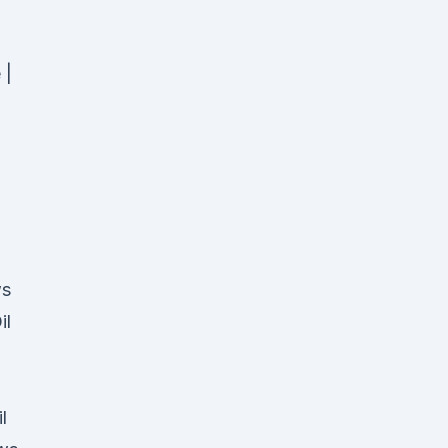
 |
ws
il
l