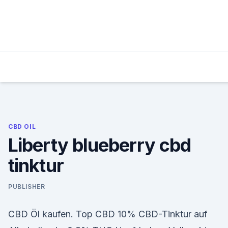
Skip
to
content
CBD OIL
Liberty blueberry cbd
tinktur
PUBLISHER
CBD Öl kaufen. Top CBD 10% CBD-Tinktur auf