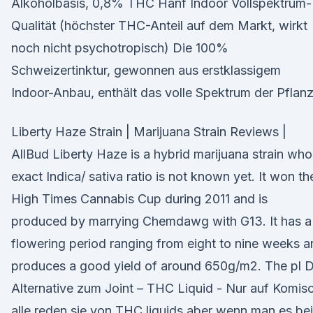
Alkoholbasis, 0,8% THC Hanf Indoor Vollspektrum-
Qualität (höchster THC-Anteil auf dem Markt, wirkt
noch nicht psychotropisch) Die 100%
Schweizertinktur, gewonnen aus erstklassigem
Indoor-Anbau, enthält das volle Spektrum der Pflanz
Liberty Haze Strain | Marijuana Strain Reviews |
AllBud Liberty Haze is a hybrid marijuana strain wh
exact Indica/ sativa ratio is not known yet. It won th
High Times Cannabis Cup during 2011 and is
produced by marrying Chemdawg with G13. It has a
flowering period ranging from eight to nine weeks 
produces a good yield of around 650g/m2. The pl D
Alternative zum Joint – THC Liquid - Nur auf Komis
alle reden sie von THC liquids aber wenn man es bei