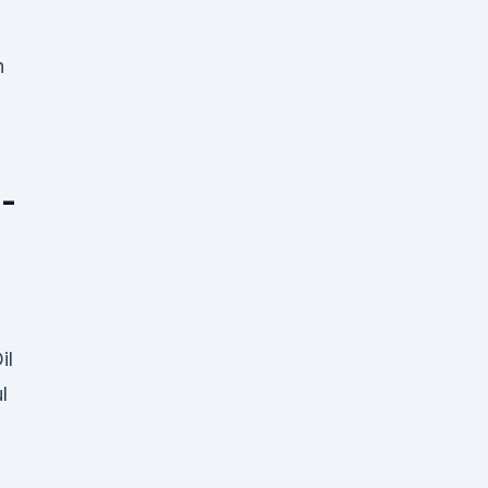
n
-
il
l