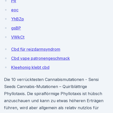
PR
eoc
YhBZp
gsBP
VWkCt
Cbd für reizdarmsyndrom
Cbd vape patronengeschmack
Kleehonig klebt cbd
Die 10 verrücktesten Cannabismutationen - Sensi
Seeds Cannabis-Mutationen – Quirlblättrige
Phyllotaxis. Die spiralförmige Phyllotaxis ist hübsch
anzuschauen und kann zu etwas höheren Erträgen
führen, wird aber allgemein als relativ nutzlos für