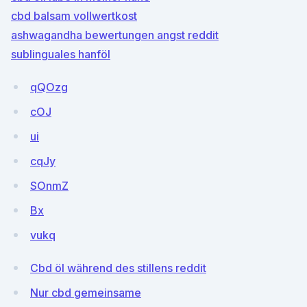
cbd balsam vollwertkost
ashwagandha bewertungen angst reddit
sublinguales hanföl
qQOzg
cOJ
ui
cqJy
SOnmZ
Bx
vukq
Cbd öl während des stillens reddit
Nur cbd gemeinsame